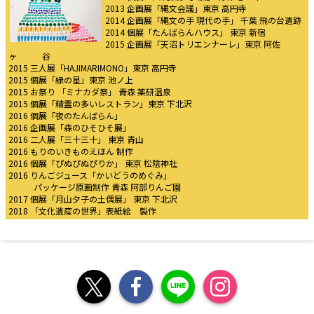
2013 企画展「縄文会議」東京 高円寺
2014 企画展「縄文の手 現代の手」 千葉 飛の台遺跡
2014 個展「たんばらんハウス」 東京 新宿
2015 企画展「天沼トリエンナーレ」東京 阿佐
ヶ 谷
2015 三人展「HAJIMARIMONO」東京 高円寺
2015 個展「緑の星」東京 池ノ上
2015 お祭り 「ミナカダ祭」 青森 薬研温泉
2015 個展「精霊の多いレストラン」東京 下北沢
2016 個展「夜のたんばらん」
2016 企画展「森のひそひそ展」
2016 二人展「三十三十」 東京 青山
2016 もりのいきものえほん 制作
2016 個展「ぴぬぴぬぴりか」 東京 松陰神社
2016 りんごジュース「かいどうのめぐみ」
パッケージ原画制作 青森 阿部りんご園
2017 個展「月山夕子の土偶展」 東京 下北沢
2018 「文化遺産の世界」表紙絵 製作