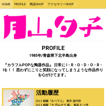
HOME
PROFILE
陶器SHOP
アクセサリーSHOP
PROFILE
1985年/青森県下北半島出身
『カラフルPOPな陶器作品』 日常に I・R・O・D・O・R・
Iを！！ 思わずにこりと笑顔になってしまうような作品作り
を心がけてます。
活動履歴
2013 個展「おべでら」 東京 高円寺
2013 個展「大 月山夕子 展」 青森 むつ市